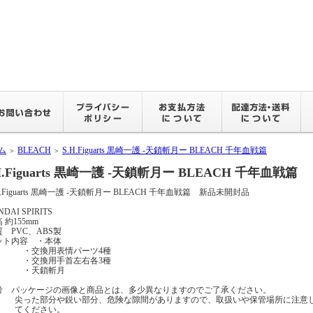
ム
BLEACH
S.H.Figuarts 黒崎一護 -天鎖斬月ー BLEACH 千年血戦篇
＞
＞
H.Figuarts 黒崎一護 -天鎖斬月ー BLEACH 千年血戦篇
H.Figuarts 黒崎一護 -天鎖斬月ー BLEACH 千年血戦篇 新品未開封品
NDAI SPIRITS
 約155mm
質 PVC、ABS製
ット内容 ・本体
交換用表情パーツ4種
交換用手首左右各3種
天鎖斬月
考 パッケージの画像と商品とは、多少異なりますのでご了承ください。
った部分や鋭い部分、危険な隙間がありますので、取扱いや保管場所に注
ください。