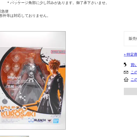
パッケージ角部に少し凹みがあります。御了承下さいませ。
川急便
形外等は対応しておりません。
販売
» 特定
買
こ
こ