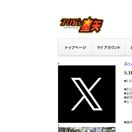
ホー
S.
■S.
■BA
■全高
■材
■セ
・
・
・
■備
尖
て