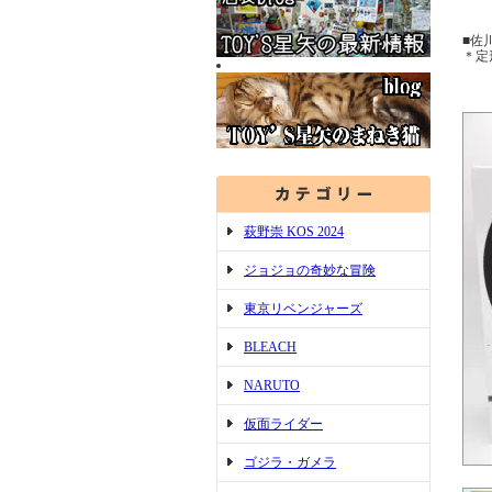
＊
■佐
＊定
萩野崇 KOS 2024
ジョジョの奇妙な冒険
東京リベンジャーズ
BLEACH
NARUTO
仮面ライダー
ゴジラ・ガメラ