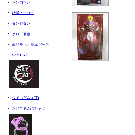
キン肉マン
特撮ヒーロー
ダンダダン
ケロロ軍曹
萩野崇 50th 記念グッズ
SAY CAT
ワイルダネスCD
萩野崇 KOS Tシャツ