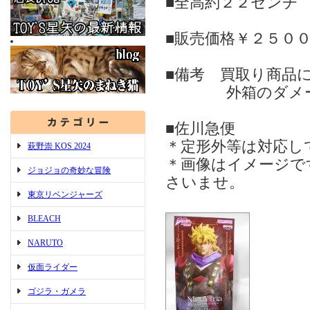
■全高約２２センチ
■販売価格￥２５０
■備考 買取り商品
外箱のダメージ（
■佐川急便
＊定形外等は対応し
萩野崇 KOS 2024
＊画像はイメージで
ジョジョの奇妙な冒険
さいませ。
東京リベンジャーズ
BLEACH
NARUTO
仮面ライダー
ゴジラ・ガメラ