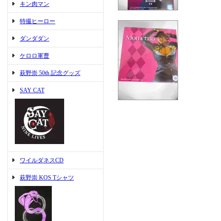
キン肉マン
特撮ヒーロー
ダンダダン
ケロロ軍曹
萩野崇 50th 記念グッズ
SAY CAT
ワイルダネスCD
萩野崇 KOS Tシャツ