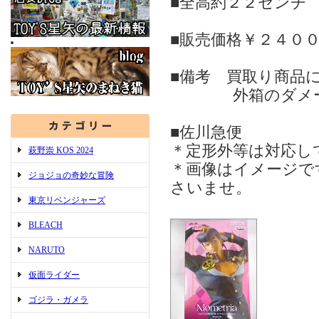
■全高約２２センチ
■販売価格￥２４０
■備考 買取り商品
外箱のダメージ（
■佐川急便
＊定形外等は対応し
萩野崇 KOS 2024
＊画像はイメージで
ジョジョの奇妙な冒険
さいませ。
東京リベンジャーズ
BLEACH
NARUTO
仮面ライダー
ゴジラ・ガメラ