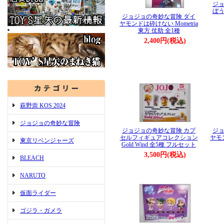
ジョ
ぼう
ジョジョの奇妙な冒険 ダイ
ヤモンドは砕けない Mometria
東方 仗助 全1種
2,400円(税込)
萩野崇 KOS 2024
ジョジョの奇妙な冒険
ジョジョの奇妙な冒険 カプ
ジョ
セルフィギュアコレクション
ヤモ
東京リベンジャーズ
Gold Wind 全5種 フルセット
3,500円(税込)
BLEACH
NARUTO
仮面ライダー
ゴジラ・ガメラ