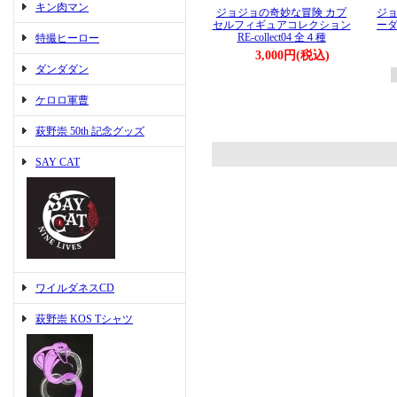
キン肉マン
ジョジョの奇妙な冒険 カプ
ジョ
セルフィギュアコレクション
ーダ
RE-collect04 全４種
特撮ヒーロー
3,000円(税込)
ダンダダン
ケロロ軍曹
萩野崇 50th 記念グッズ
SAY CAT
ワイルダネスCD
萩野崇 KOS Tシャツ