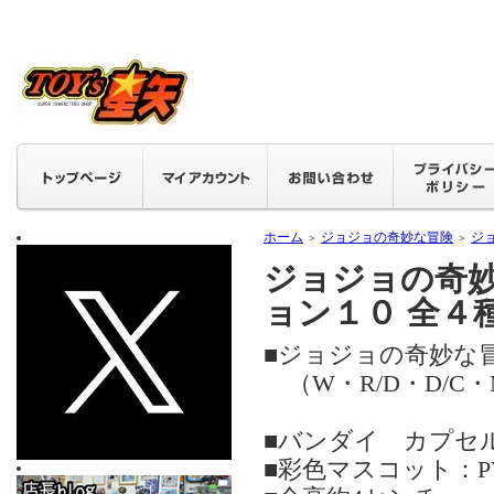
ホーム
ジョジョの奇妙な冒険
ジ
＞
＞
ジョジョの奇
ョン１０ 全４
■ジョジョの奇妙な
（W・R/D・D/C・
■バンダイ カプ
■彩色マスコット：PV