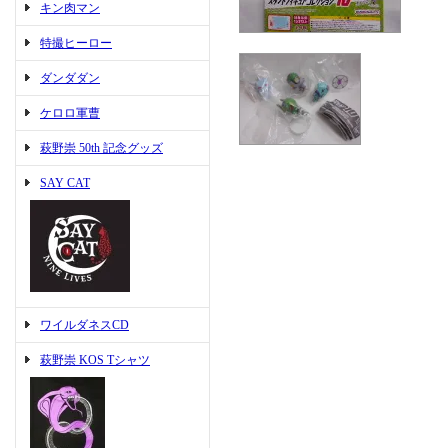
キン肉マン
特撮ヒーロー
ダンダダン
ケロロ軍曹
萩野崇 50th 記念グッズ
SAY CAT
ワイルダネスCD
萩野崇 KOS Tシャツ