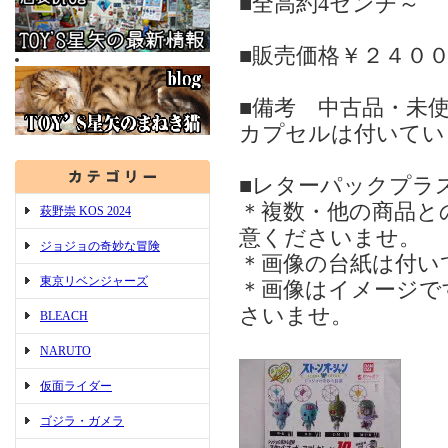
■全高約4センチ～
■販売価格￥２４０
■備考 中古品・未
カプセルは付いてい
■レターパックプラ
＊複数・他の商品と
萩野崇 KOS 2024
意くださいませ。
ジョジョの奇妙な冒険
＊画像の台紙は付い
東京リベンジャーズ
＊画像はイメージで
さいませ。
BLEACH
NARUTO
仮面ライダー
ゴジラ・ガメラ