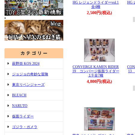
HG レジェンドライダーvol.1
HG
全4種
2,500円(税込)
萩野崇 KOS 2024
CONVERGE KAMEN RIDER
CON
19 コンバージ仮面ライダー
13
ジョジョの奇妙な冒険
１9 全7種
4,800円(税込)
東京リベンジャーズ
BLEACH
NARUTO
仮面ライダー
ゴジラ・ガメラ