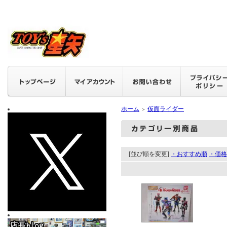
ホーム
仮面ライダー
＞
[並び順を変更]
・おすすめ順
・価格