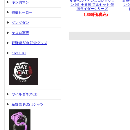
変身ベルトピンズコレクショ
変身
キン肉マン
ン 0５ 全５種 フルセット 仮
ン０
面ライダーシリーズ
特撮ヒーロー
1,800円(税込)
ダンダダン
ケロロ軍曹
萩野崇 50th 記念グッズ
SAY CAT
ワイルダネスCD
萩野崇 KOS Tシャツ