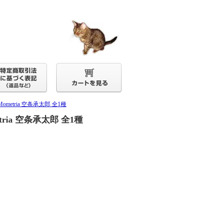
tria 空条承太郎 全1種
ia 空条承太郎 全1種