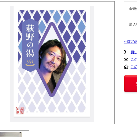
販売
購入
» 特定
買
こ
こ