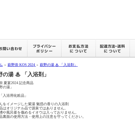
ム
萩野崇 KOS 2024
萩野の湯 ♨ 「入浴剤」
＞
＞
野の湯 ♨ 「入浴剤」
崇 夏宴2024 記念商品
野の湯」
ｇ「入浴用化粧品」
んをイメージした紫湯 魅惑の香りの入浴剤
品はオリジナル品で源泉ではありません。
槽や風呂釜を傷めるイオウは入っておりません。
品裏面の使用方法・使用上の注意を守ってください。