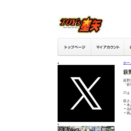
ホー
萩
萩野
「萩
25
萩さ
＊本
＊浴
＊商