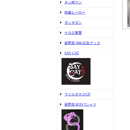
キン肉マン
特撮ヒーロー
ダンダダン
ケロロ軍曹
萩野崇 50th 記念グッズ
SAY CAT
ワイルダネスCD
萩野崇 KOS Tシャツ