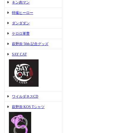
キン肉マン
特撮ヒーロー
ダンダダン
ケロロ軍曹
萩野崇 50th 記念グッズ
SAY CAT
ワイルダネスCD
萩野崇 KOS Tシャツ