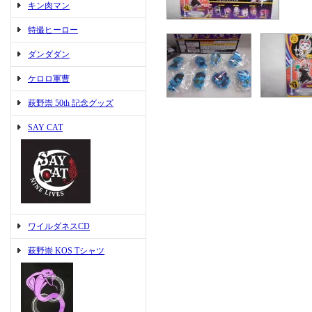
キン肉マン
特撮ヒーロー
ダンダダン
ケロロ軍曹
萩野崇 50th 記念グッズ
SAY CAT
ワイルダネスCD
萩野崇 KOS Tシャツ