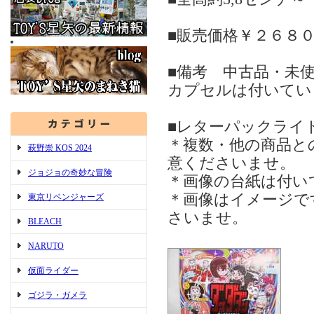
■販売価格￥２６８
■備考 中古品・未
カプセルは付いてい
■レターパックライ
＊複数・他の商品と
萩野崇 KOS 2024
意くださいませ。
ジョジョの奇妙な冒険
＊画像の台紙は付い
＊画像はイメージで
東京リベンジャーズ
さいませ。
BLEACH
NARUTO
仮面ライダー
ゴジラ・ガメラ