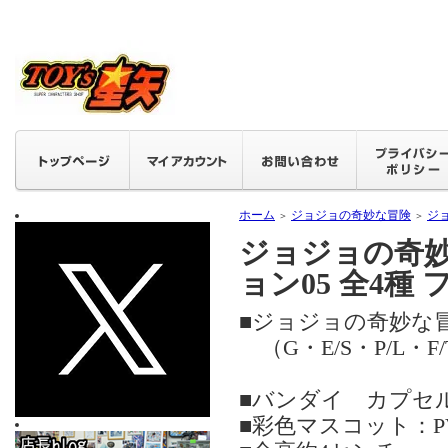
ホーム
ジョジョの奇妙な冒険
ジ
＞
＞
ジョジョの奇
ョン05 全4種
■ジョジョの奇妙な
（G・E/S・P/L・F
■バンダイ カプ
■彩色マスコット：PV