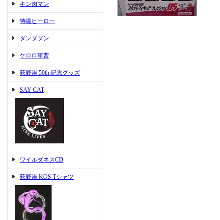
キン肉マン
特撮ヒーロー
ダンダダン
ケロロ軍曹
萩野崇 50th 記念グッズ
SAY CAT
ワイルダネスCD
萩野崇 KOS Tシャツ