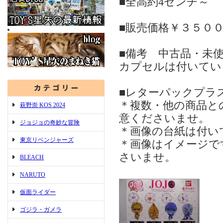
■全高約4センチ～
■販売価格￥３５０
■備考 中古品・未
カプセルは付いてい
■レターパックプラ
＊複数・他の商品と
萩野崇 KOS 2024
意くださいませ。
ジョジョの奇妙な冒険
＊画像の台紙は付い
東京リベンジャーズ
＊画像はイメージで
さいませ。
BLEACH
NARUTO
仮面ライダー
ゴジラ・ガメラ