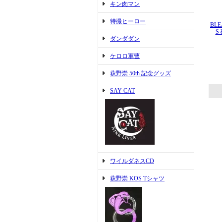
キン肉マン
特撮ヒーロー
BLE
S
ダンダダン
ケロロ軍曹
萩野崇 50th 記念グッズ
SAY CAT
ワイルダネスCD
萩野崇 KOS Tシャツ