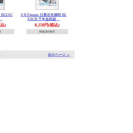
八 BLEAC
S.H.Figuarts 日番谷冬獅郎 BL
篇
EACH 千年血戦篇
税込)
8,250円(税込)
T
SOLD OUT
す。
次のページ ＞