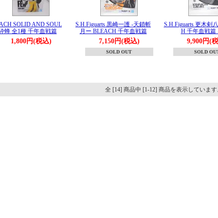
ACH SOLID AND SOUL
S.H.Figuarts 黒崎一護 -天鎖斬
S.H.Figuarts 更木剣
 砕蜂 全1種 千年血戦篇
月ー BLEACH 千年血戦篇
H 千年血戦
1,800円(税込)
7,150円(税込)
9,900円(
SOLD OUT
SOLD OU
全 [14] 商品中 [1-12] 商品を表示していま