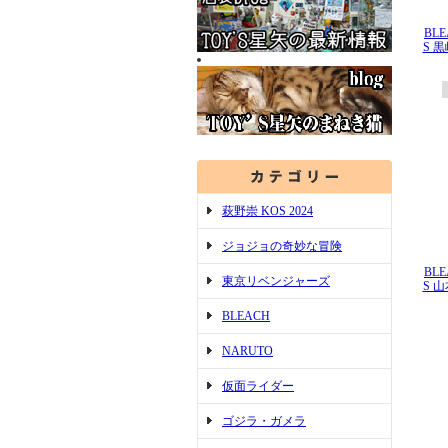
BLE
S 
萩野崇 KOS 2024
ジョジョの奇妙な冒険
BLE
東京リベンジャーズ
S 
BLEACH
NARUTO
仮面ライダー
ゴジラ・ガメラ